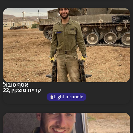
אסף טובול
22
, קריית מוצקין
Light a candle