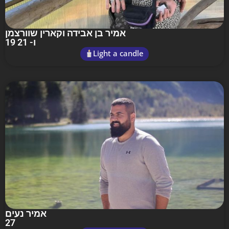
אמיר בן אבידה וקארין שוורצמן
19 ו- 21
Light a candle
אמיר נעים
27