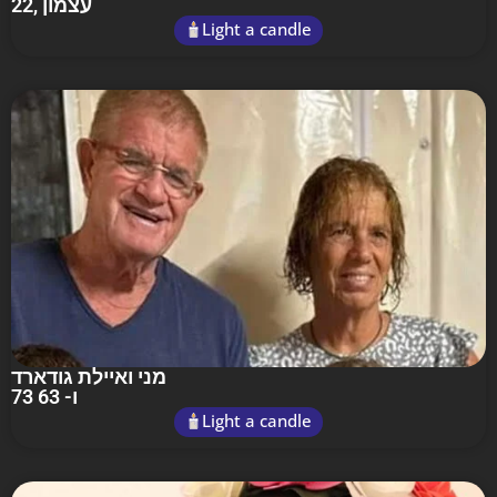
22
, עצמון
Light a candle
מני ואיילת גודארד
73 ו- 63
Light a candle