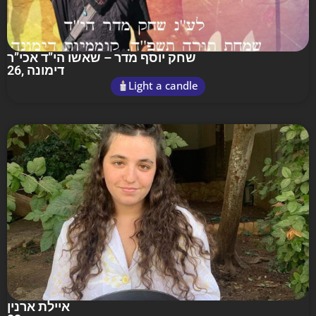
שחק יוסף מדר – שאשו הי”ד אכי”ר
26
, דימונה
Light a candle
איילת ארנין