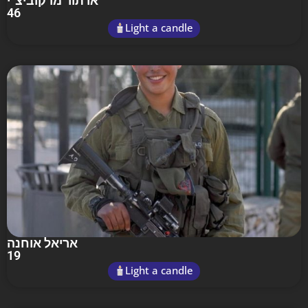
ארתור מרקוביצ׳י
46
Light a candle
אריאל אוחנה
19
Light a candle