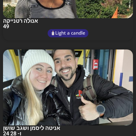
אנולה רטנייקה
49
Light a candle
אניטה ליסמן ושגב שושן
24 ו- 28