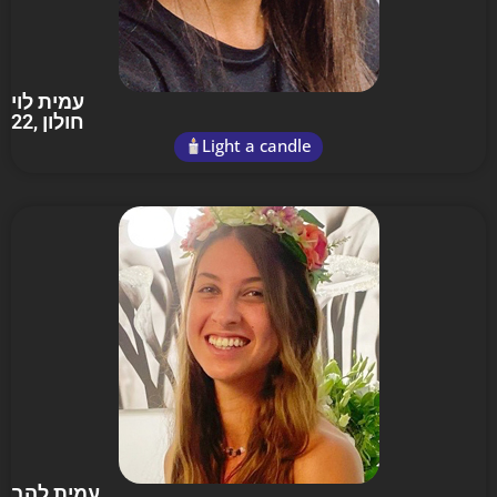
עמית לוי
22
, חולון
Light a candle
עמית להב