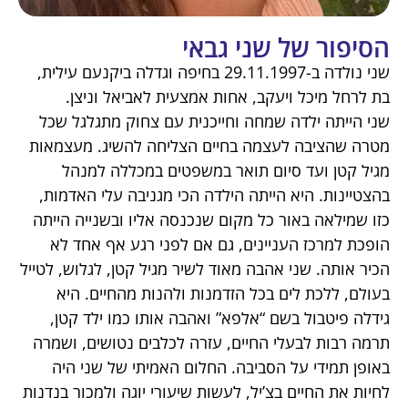
הסיפור של שני גבאי
שני נולדה ב-29.11.1997 בחיפה וגדלה ביקנעם עילית,
בת לרחל מיכל ויעקב, אחות אמצעית לאביאל וניצן.
שני הייתה ילדה שמחה וחייכנית עם צחוק מתגלגל שכל
מטרה שהציבה לעצמה בחיים הצליחה להשיג. מעצמאות
מגיל קטן ועד סיום תואר במשפטים במכללה למנהל
בהצטיינות. היא הייתה הילדה הכי מגניבה עלי האדמות,
כזו שמילאה באור כל מקום שנכנסה אליו ובשנייה הייתה
הופכת למרכז העניינים, גם אם לפני רגע אף אחד לא
הכיר אותה. שני אהבה מאוד לשיר מגיל קטן, לגלוש, לטייל
בעולם, ללכת לים בכל הזדמנות ולהנות מהחיים. היא
גידלה פיטבול בשם “אלפא” ואהבה אותו כמו ילד קטן,
תרמה רבות לבעלי החיים, עזרה לכלבים נטושים, ושמרה
באופן תמידי על הסביבה. החלום האמיתי של שני היה
לחיות את החיים בצ’יל, לעשות שיעורי יוגה ולמכור בנדנות