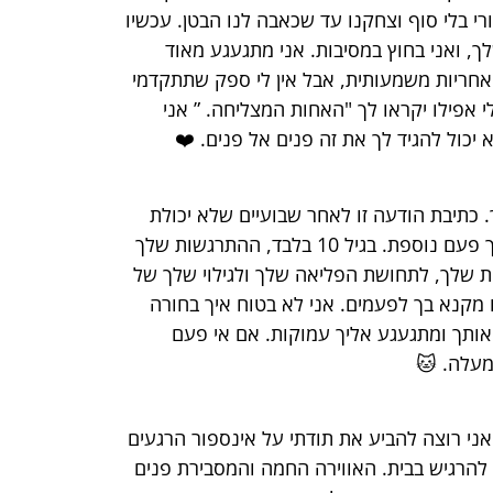
י בלי סוף וצחקנו עד שכאבה לנו הבטן. עכשיו
ך, ואני בחוץ במסיבות. אני מתגעגע מאוד
אחריות משמעותית, אבל אין לי ספק שתתקדמי
י אפילו יקראו לך "האחות המצליחה. ” אני
 יכול להגיד לך את זה פנים אל פנים. ❤️
כתיבת הודעה זו לאחר שבועיים שלא יכולת
לראות אותך מרגישה כמו נצח. הלוואי שיכולתי לחבק אותך פעם נוספת. בגיל 10 בלבד, ההתרגשות שלך
ת שלך, לתחושת הפליאה שלך ולגילוי שלך של
לו מקנא בך לפעמים. אני לא בטוח איך בחורה
 אותך ומתגעגע אליך עמוקות. אם אי פעם
מעלה. 🐱
אני רוצה להביע את תודתי על אינספור הרגעים
י להרגיש בבית. האווירה החמה והמסבירת פנים