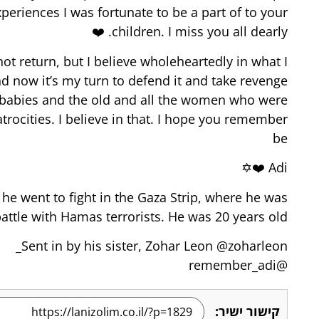
periences I was fortunate to be a part of to your
children. I miss you all dearly. ❤️
not return, but I believe wholeheartedly in what I
 now it’s my turn to defend it and take revenge
the babies and the old and all the women who were
trocities. I believe in that. I hope you remember
be
Adi ❤️✡️
e he went to fight in the Gaza Strip, where he was
battle with Hamas terrorists. He was 20 years old.
Sent in by his sister, Zohar Leon @zoharleon_
@remember_adi
קישור ישיר: