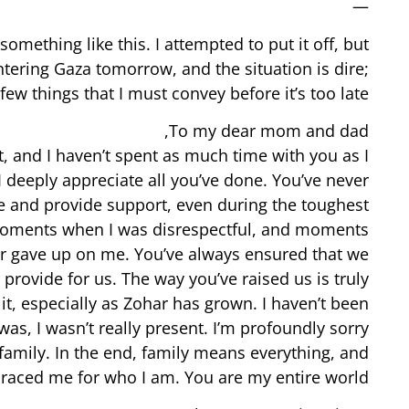
—
something like this. I attempted to put it off, but
ering Gaza tomorrow, and the situation is dire;
ew things that I must convey before it’s too late.
To my dear mom and dad,
, and I haven’t spent as much time with you as I
 deeply appreciate all you’ve done. You’ve never
e and provide support, even during the toughest
moments when I was disrespectful, and moments
er gave up on me. You’ve always ensured that we
 provide for us. The way you’ve raised us is truly
it, especially as Zohar has grown. I haven’t been
as, I wasn’t really present. I’m profoundly sorry
family. In the end, family means everything, and
aced me for who I am. You are my entire world ❤️