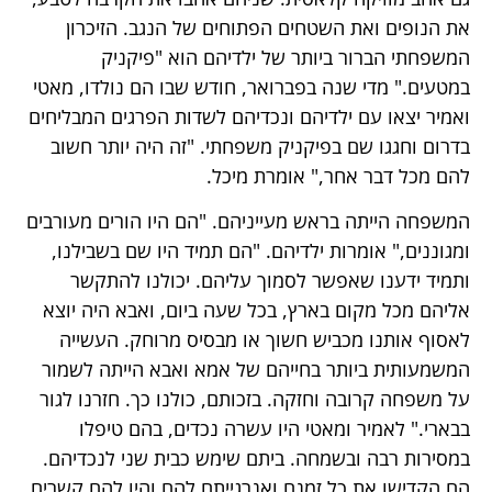
את הנופים ואת השטחים הפתוחים של הנגב. הזיכרון
המשפחתי הברור ביותר של ילדיהם הוא "פיקניק
במטעים." מדי שנה בפברואר, חודש שבו הם נולדו, מאטי
ואמיר יצאו עם ילדיהם ונכדיהם לשדות הפרגים המבליחים
בדרום וחגגו שם בפיקניק משפחתי. "זה היה יותר חשוב
להם מכל דבר אחר," אומרת מיכל.
המשפחה הייתה בראש מעייניהם. "הם היו הורים מעורבים
ומגוננים," אומרות ילדיהם. "הם תמיד היו שם בשבילנו,
ותמיד ידענו שאפשר לסמוך עליהם. יכולנו להתקשר
אליהם מכל מקום בארץ, בכל שעה ביום, ואבא היה יוצא
לאסוף אותנו מכביש חשוך או מבסיס מרוחק. העשייה
המשמעותית ביותר בחייהם של אמא ואבא הייתה לשמור
על משפחה קרובה וחזקה. בזכותם, כולנו כך. חזרנו לגור
בבארי." לאמיר ומאטי היו עשרה נכדים, בהם טיפלו
במסירות רבה ובשמחה. ביתם שימש כבית שני לנכדיהם.
הם הקדישו את כל זמנם ואנרגייתם להם והיו להם קשרים