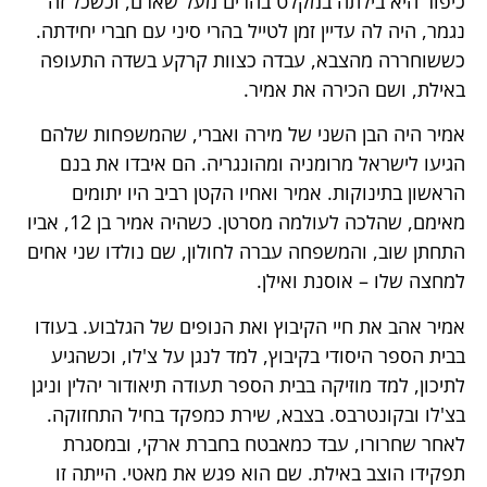
כיפור היא בילתה במקלט בהרים מעל שארם, וכשכל זה
נגמר, היה לה עדיין זמן לטייל בהרי סיני עם חברי יחידתה.
כששוחררה מהצבא, עבדה כצוות קרקע בשדה התעופה
באילת, ושם הכירה את אמיר.
אמיר היה הבן השני של מירה ואברי, שהמשפחות שלהם
הגיעו לישראל מרומניה ומהונגריה. הם איבדו את בנם
הראשון בתינוקות. אמיר ואחיו הקטן רביב היו יתומים
מאימם, שהלכה לעולמה מסרטן. כשהיה אמיר בן 12, אביו
התחתן שוב, והמשפחה עברה לחולון, שם נולדו שני אחים
למחצה שלו – אוסנת ואילן.
אמיר אהב את חיי הקיבוץ ואת הנופים של הגלבוע. בעודו
בבית הספר היסודי בקיבוץ, למד לנגן על צ'לו, וכשהגיע
לתיכון, למד מוזיקה בבית הספר תעודה תיאודור יהלין וניגן
בצ'לו ובקונטרבס. בצבא, שירת כמפקד בחיל התחזוקה.
לאחר שחרורו, עבד כמאבטח בחברת ארקי, ובמסגרת
תפקידו הוצב באילת. שם הוא פגש את מאטי. הייתה זו