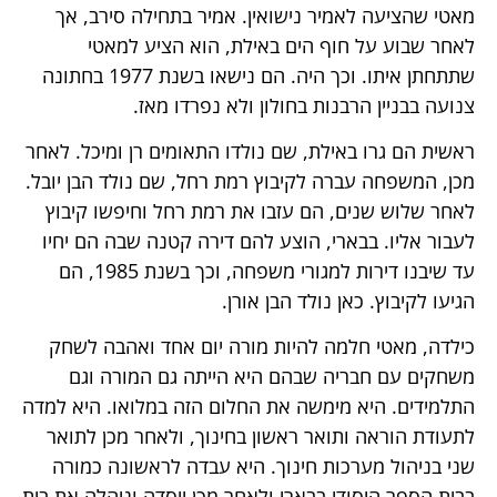
מאטי שהציעה לאמיר נישואין. אמיר בתחילה סירב, אך
לאחר שבוע על חוף הים באילת, הוא הציע למאטי
שתתחתן איתו. וכך היה. הם נישאו בשנת 1977 בחתונה
צנועה בבניין הרבנות בחולון ולא נפרדו מאז.
ראשית הם גרו באילת, שם נולדו התאומים רן ומיכל. לאחר
מכן, המשפחה עברה לקיבוץ רמת רחל, שם נולד הבן יובל.
לאחר שלוש שנים, הם עזבו את רמת רחל וחיפשו קיבוץ
לעבור אליו. בבארי, הוצע להם דירה קטנה שבה הם יחיו
עד שיבנו דירות למגורי משפחה, וכך בשנת 1985, הם
הגיעו לקיבוץ. כאן נולד הבן אורן.
כילדה, מאטי חלמה להיות מורה יום אחד ואהבה לשחק
משחקים עם חבריה שבהם היא הייתה גם המורה וגם
התלמידים. היא מימשה את החלום הזה במלואו. היא למדה
לתעודת הוראה ותואר ראשון בחינוך, ולאחר מכן לתואר
שני בניהול מערכות חינוך. היא עבדה לראשונה כמורה
בבית הספר היסודי בבארי ולאחר מכן ייסדה וניהלה את בית