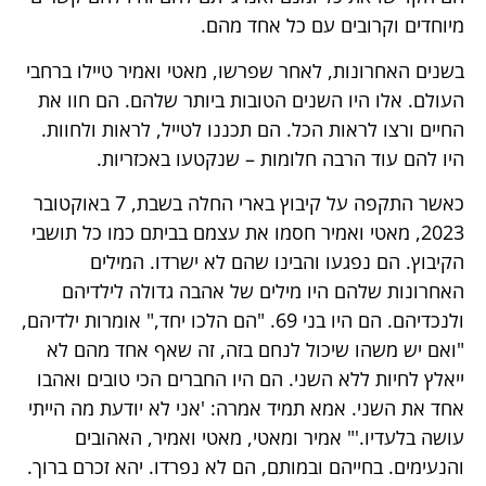
מיוחדים וקרובים עם כל אחד מהם.
בשנים האחרונות, לאחר שפרשו, מאטי ואמיר טיילו ברחבי
העולם. אלו היו השנים הטובות ביותר שלהם. הם חוו את
החיים ורצו לראות הכל. הם תכננו לטייל, לראות ולחוות.
היו להם עוד הרבה חלומות – שנקטעו באכזריות.
כאשר התקפה על קיבוץ בארי החלה בשבת, 7 באוקטובר
2023, מאטי ואמיר חסמו את עצמם בביתם כמו כל תושבי
הקיבוץ. הם נפגעו והבינו שהם לא ישרדו. המילים
האחרונות שלהם היו מילים של אהבה גדולה לילדיהם
ולנכדיהם. הם היו בני 69. "הם הלכו יחד," אומרות ילדיהם,
"ואם יש משהו שיכול לנחם בזה, זה שאף אחד מהם לא
ייאלץ לחיות ללא השני. הם היו החברים הכי טובים ואהבו
אחד את השני. אמא תמיד אמרה: 'אני לא יודעת מה הייתי
עושה בלעדיו.'" אמיר ומאטי, מאטי ואמיר, האהובים
והנעימים. בחייהם ובמותם, הם לא נפרדו. יהא זכרם ברוך.