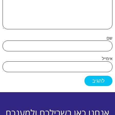
שם
אימייל
אנחנו כאן בשבילכם ולמענכם