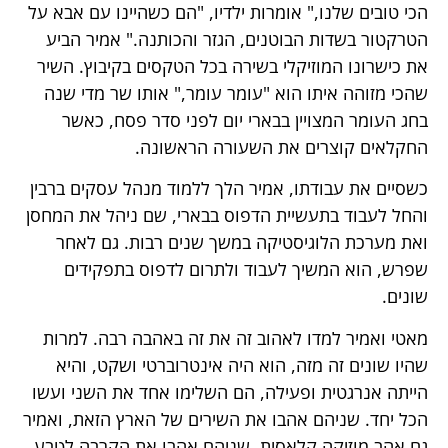
הכי טובים שלנו," אומרות ילדיו, "הם כשהיינו עם אבא על
הטרקטור בשדות הבוטנים, הגזר והכותנה." אמיר הביע
את כישרונו המוזיקלי בשירה בכל הטקסים בקיבוץ. השיר
שהכי מזוהה איתו הוא "עומר עומר," אותו שר מדי שנה
בחג העומר המצויין בבארי יום לפני סדר פסח, כאשר
החקלאים קוצרים את השעורה הראשונה.
כשסיים את עבודתו, אמיר הלך ללמוד מנהל עסקים ברבין
והחל לעבוד בתעשיית הדפוס בבארי, שם ניהל את המחסן
ואת מערכת הלוגיסטיקה במשך שנים רבות. גם לאחר
שפרש, הוא המשיך לעבוד ולתרום לדפוס בתפקידים
שונים.
מאטי ואמיר למדו לאהוב זה את זה באהבה רבה. למרות
שהיו שונים זה מזה, הוא היה אינטרוברטי ושקט, והיא
הייתה אנרגטית ופעילה, הם השלימו אחד את השני ועשו
הכל יחד. שניהם אהבו את השירים של הארץ הזאת, ואמיר
גם אהב מוזיקה קלאסית. שניהם אהבו את הקרבה לטבע,