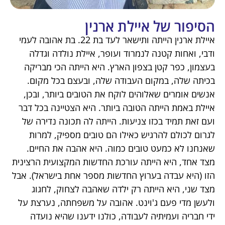
הסיפור של איילת ארנין
איילת ארנין הייתה ותישאר לעד בת 22. בת אהובה לעמי
ודבי, ואחות קטנה לנמרוד ועופר, איילת נולדה וגדלה
בעצמון, כפר קטן בצפון הארץ. היא הייתה הכי מבריקה
בכיתה שלה, במקום העבודה שלה, ובעצם בכל מקום.
אנשים אומרים שאלוהים לוקח את הטובים ביותר, ובכן,
איילת באמת הייתה הטובה ביותר. היא הצטיינה בכל דבר
ועם זאת תמיד בכזו צניעות. הייתה לה תכונה נדירה של
לגרום לכולם להרגיש כאילו הם טובים מספיק, למרות
שאנחנו לא כמעט טובים כמוה. היא אהבה את החיים.
מצד אחד, היא הייתה עורכת החדשות המקצועית הרצינית
הזו (היא עבדה בערוץ החדשות מספר אחת בישראל). אבל
מצד שני, היא הייתה רק ילדה שאהבה לצחוק, לחגוג
ולעשן מדי פעם ג'וינט. אהובה על משפחתה, נערצת על
ידי חבריה ועמיתיה לעבודה, כולנו ידענו שהיא נועדה