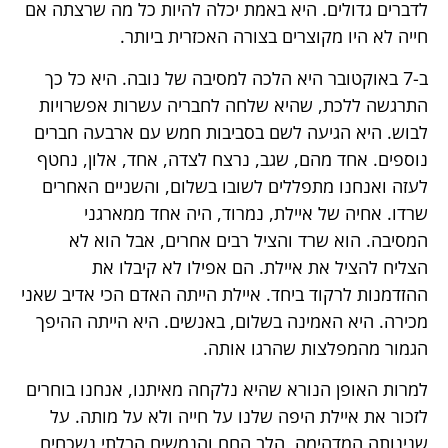
לדברים גדולים. היא באמת יכלה להיות כל מה שרצתה אם
חייה לא היו מקוצרים בצורה האכזרית ביותר.
ב-7 באוקטובר היא הלכה למסיבה של נובה. היא כל כך
התרגשה ללכת, שהיא שלחה לחבריה עשרות אפשרויות
לבוש. היא הגיעה לשם בסביבות חמש עם ארבעה חברים
נוספים. אחד מהם, שגב, נרצח לצדה, אחד, אלון, נחטף
לעזה ואנחנו מתפללים לשובו בשלום, והשניים האחרים
שרדו. אחיה של איילת, נמרוד, היה אחד ממארגני
המסיבה. הוא שרד והציל רבים אחרים, אבל הוא לא
הצליח להציל את איילת. הם אפילו לא קיבלו את
ההזדמנות לרקוד ביחד. איילת הייתה האדם הכי אדיב שאני
מכירה. היא האמינה בשלום, באנשים. היא הייתה ההיפך
הגמור מהמפלצות שהרגו אותה.
למרות האופן הנורא שהיא נלקחה מאיתנו, אנחנו בוחרים
לזכור את איילת היפה שלנו על חייה ולא על מותה. על
שנינותה המדהימה, הלב החם והנמשים הבלתי נשכחים