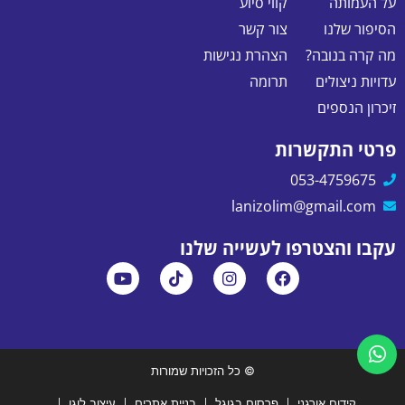
על העמותה
קווי סיוע
הסיפור שלנו
צור קשר
מה קרה בנובה?
הצהרת נגישות
עדויות ניצולים
תרומה
זיכרון הנספים
פרטי התקשרות
053-4759675
lanizolim@gmail.com
עקבו והצטרפו לעשייה שלנו
© כל הזכויות שמורות
קידום אורגני
פרסום בגוגל
בניית אתרים
עיצוב לוגו