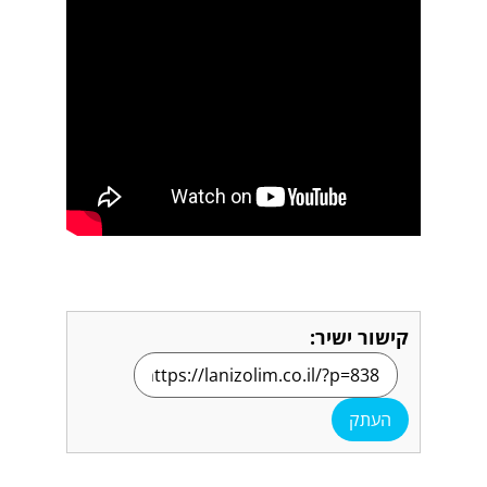
קישור ישיר:
העתק