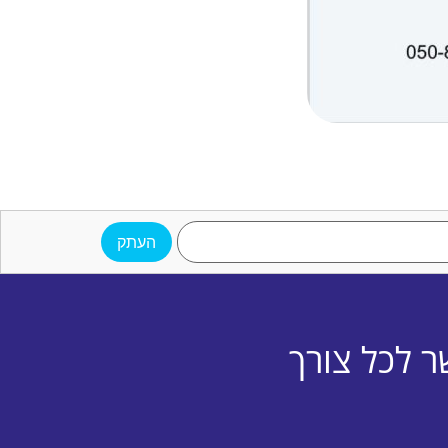
העתק
ר לכל צורך