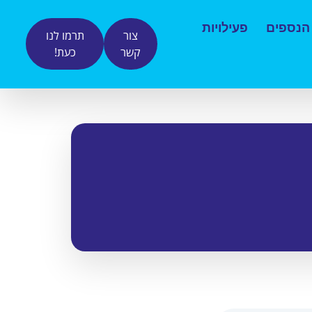
 הנספים
פעילויות
צור
תרמו לנו
קשר
כעת!