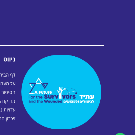
ניווט
דף הבית
על העמו
הסיפור ש
מה קרה 
עדויות ני
זיכרון ה